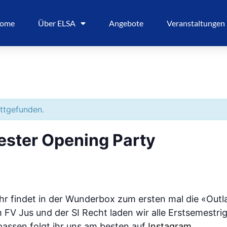
ome
Über ELSA
Angebote
Veranstaltungen
attgefunden.
ester Opening Party
r findet in der Wunderbox zum ersten mal die «Out
FV Jus und der SI Recht laden wir alle Erstsemestri
passen folgt ihr uns am besten auf
Instagram
.