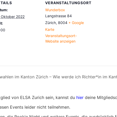
TAILS
VERANSTALTUNGSORT
tum:
Wunderbox
Langstrasse 84
. Oktober 2022
Zürich
,
8004
+ Google
t:
Karte
:00
Veranstaltungsort-
Website anzeigen
rwahlen im Kanton Zürich – Wie werde ich Richter*in im Kan
itglied von ELSA Zurich sein, kannst du
hier
deine Mitgliedsc
esen Events leider nicht teilnehmen.
gen, die Rookie Night und weitere Events, die ausdrücklich f