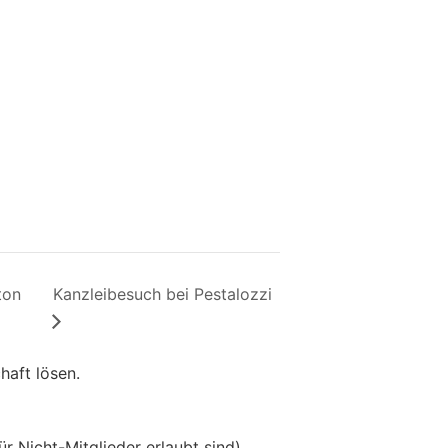
ton
Kanzleibesuch bei Pestalozzi
haft lösen.
ür Nicht-Mitglieder erlaubt sind)