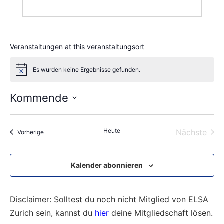
Veranstaltungen at this veranstaltungsort
Es wurden keine Ergebnisse gefunden.
Notice
Kommende
Wählen
Sie
das
Heute
Vera
Nächste
Veranstaltungen
Vorherige
Datum
aus.
Kalender abonnieren
Disclaimer: Solltest du noch nicht Mitglied von ELSA
Zurich sein, kannst du
hier
deine Mitgliedschaft lösen.