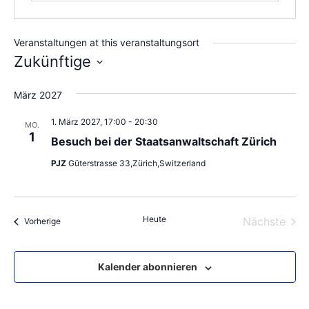
Veranstaltungen at this veranstaltungsort
Zukünftige
Wählen
Sie
März 2027
das
Datum
aus.
1. März 2027, 17:00
-
20:30
MO.
1
Besuch bei der Staatsanwaltschaft Zürich
PJZ
Güterstrasse 33,Zürich,Switzerland
Heute
Vera
Nächste
Veranstaltungen
Vorherige
Kalender abonnieren