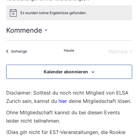
Es wurden keine Ergebnisse gefunden.
Notice
Kommende
Wählen
Sie
das
Heute
Vera
Nächste
Veranstaltungen
Vorherige
Datum
aus.
Kalender abonnieren
Disclaimer: Solltest du noch nicht Mitglied von ELSA
Zurich sein, kannst du
hier
deine Mitgliedschaft lösen.
Ohne Mitgliedschaft kannst du bei diesen Events
leider nicht teilnehmen.
(Dies gilt nicht für EST-Veranstaltungen, die Rookie