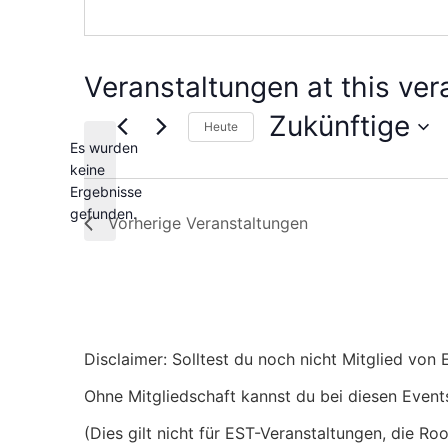
Veranstaltungen at this ver
Zukünftige
Heute
Es wurden
Wählen
Sie
keine
das
Notice
Ergebnisse
Datum
gefunden.
aus.
Vorherige
Veranstaltungen
Disclaimer: Solltest du noch nicht Mitglied von
Ohne Mitgliedschaft kannst du bei diesen Events
(Dies gilt nicht für EST-Veranstaltungen, die Ro