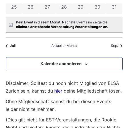
0 Veranstaltungen
0 Veranstaltungen
0 Veranstaltungen
0 Veranstaltungen
0 Veranstaltungen
0 Veranstaltun
0 Veran
25
26
27
28
29
30
31
Kein Event in diesem Monat. Nächste Events im Zeige die
Notice
nächste anstehende VeranstaltungVeranstaltungen an.
Juli
Aktueller Monat
Sep.
Kalender abonnieren
Disclaimer: Solltest du noch nicht Mitglied von ELSA
Zurich sein, kannst du
hier
deine Mitgliedschaft lösen.
Ohne Mitgliedschaft kannst du bei diesen Events
leider nicht teilnehmen.
(Dies gilt nicht für EST-Veranstaltungen, die Rookie
Night und weitere Events, die ausdrücklich für Nicht-