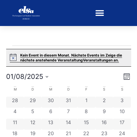
Kein Event in diesem Monat. Nächste Events im Zeige die
Notice
nächste anstehende VeranstaltungVeranstaltungen an.
Ans
Vera
01/08/2025
Mona
Ansi
Wählen
Nav
Sie
Kalender
M
D
M
D
F
S
S
das
Datum
von
0 Veranstaltungen
0 Veranstaltungen
0 Veranstaltungen
0 Veranstaltungen
0 Veranstaltungen
0 Veranstaltun
0 Vera
28
29
30
31
1
2
3
aus.
Veranstaltungen
0 Veranstaltungen
0 Veranstaltungen
0 Veranstaltungen
0 Veranstaltungen
0 Veranstaltungen
0 Veranstaltun
0 Veran
4
5
6
7
8
9
10
0 Veranstaltungen
0 Veranstaltungen
0 Veranstaltungen
0 Veranstaltungen
0 Veranstaltungen
0 Veranstaltun
0 Veran
11
12
13
14
15
16
17
0 Veranstaltungen
0 Veranstaltungen
0 Veranstaltungen
0 Veranstaltungen
0 Veranstaltungen
0 Veranstaltun
0 Veran
18
19
20
21
22
23
24