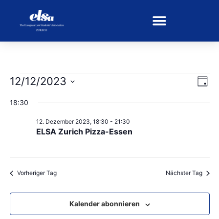
Ans
Ver
12/12/2023
Tag
Ans
Wählen
Nav
Sie
18:30
das
Datum
12. Dezember 2023, 18:30
-
21:30
aus.
ELSA Zurich Pizza-Essen
Vorheriger Tag
Nächster Tag
Kalender abonnieren