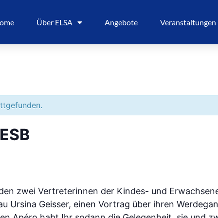
ome
Über ELSA
Angebote
Veranstaltungen
attgefunden.
KESB
den zwei Vertreterinnen der Kindes- und Erwachsen
u Ursina Geisser, einen Vortrag über ihren Werdegang
en Apéro habt Ihr sodann die Gelegenheit, sie und z